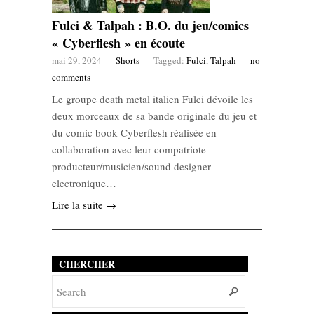
Fulci & Talpah : B.O. du jeu/comics
« Cyberflesh » en écoute
mai 29, 2024
-
Shorts
-
Tagged:
Fulci
,
Talpah
-
no
comments
Le groupe death metal italien Fulci dévoile les
deux morceaux de sa bande originale du jeu et
du comic book Cyberflesh réalisée en
collaboration avec leur compatriote
producteur/musicien/sound designer
electronique…
Lire la suite →
CHERCHER