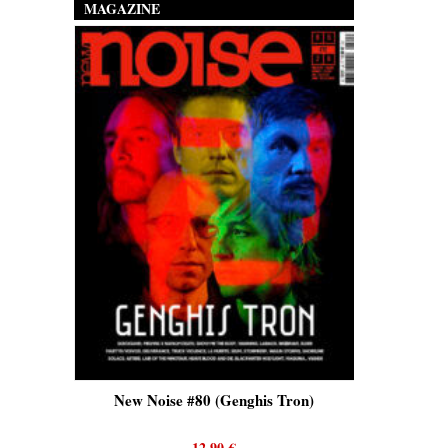
MAGAZINE
is)
New Noise #80 (Genghis Tron)
New No
12,90
€