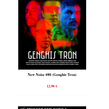
is)
New Noise #80 (Genghis Tron)
New No
12,90
€