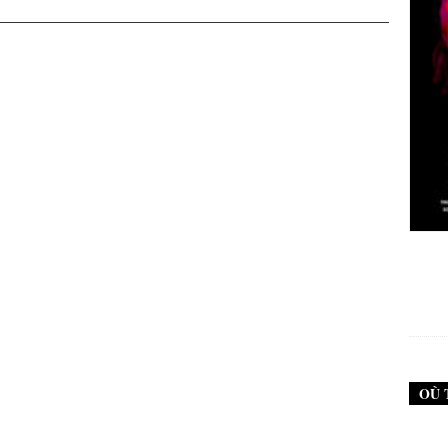
New Noise #79 (Neurosis)
12,90
€
OÙ 