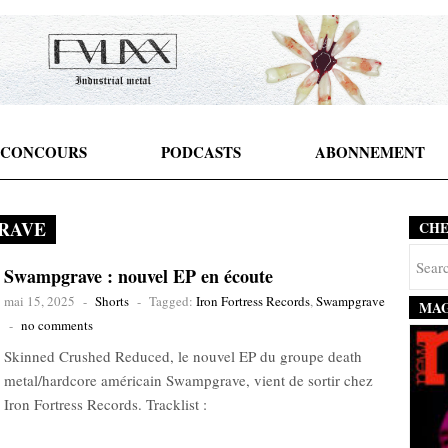
CONCOURS
PODCASTS
ABONNEMENT
RAVE
CH
Swampgrave : nouvel EP en écoute
mai 15, 2025
-
Shorts
-
Tagged:
Iron Fortress Records
,
Swampgrave
MAG
-
no comments
Skinned Crushed Reduced, le nouvel EP du groupe death
metal/hardcore américain Swampgrave, vient de sortir chez
Iron Fortress Records. Tracklist :