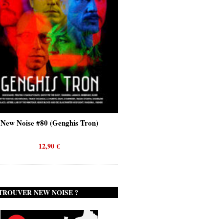
New Noise #80 (Genghis Tron)
New Noise #80 (Quicks
12,90
€
12,90
€
TROUVER NEW NOISE ?