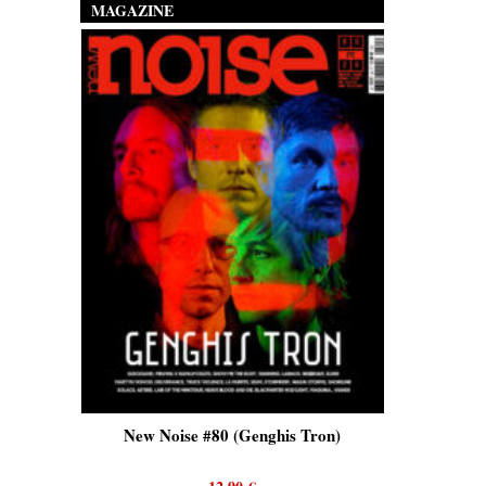
MAGAZINE
is)
New Noise #80 (Genghis Tron)
New No