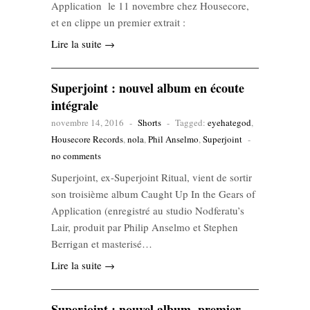
Application le 11 novembre chez Housecore,
et en clippe un premier extrait :
Lire la suite →
Superjoint : nouvel album en écoute
intégrale
novembre 14, 2016
-
Shorts
-
Tagged:
eyehategod
,
Housecore Records
,
nola
,
Phil Anselmo
,
Superjoint
-
no comments
Superjoint, ex-Superjoint Ritual, vient de sortir
son troisième album Caught Up In the Gears of
Application (enregistré au studio Nodferatu’s
Lair, produit par Philip Anselmo et Stephen
Berrigan et masterisé…
Lire la suite →
Superjoint : nouvel album, premier