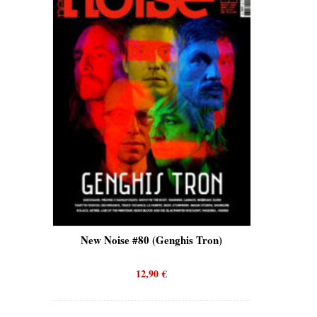
is)
New Noise #80 (Genghis Tron)
New No
12,90
€