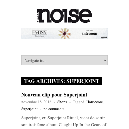
TAG ARCHIVES:
SUPERJOINT
Nouveau clip pour Superjoint
novembre 18, 2016
-
Shorts
-
Tagged:
Housecore
,
Superjoint
-
no comments
Superjoint, ex-Superjoint Ritual, vient de sortir
son troisième album Caught Up In the Gears of