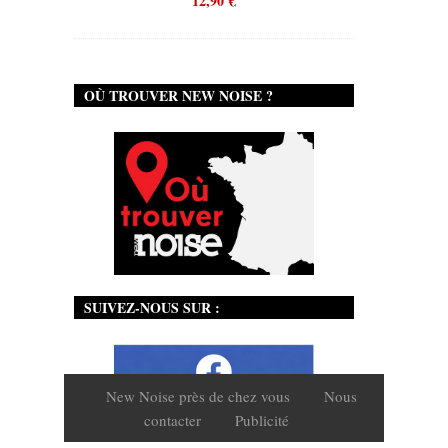
12,90
€
OÙ TROUVER NEW NOISE ?
SUIVEZ-NOUS SUR :
New Noise près de chez vous
Nous
contacter
Publicité