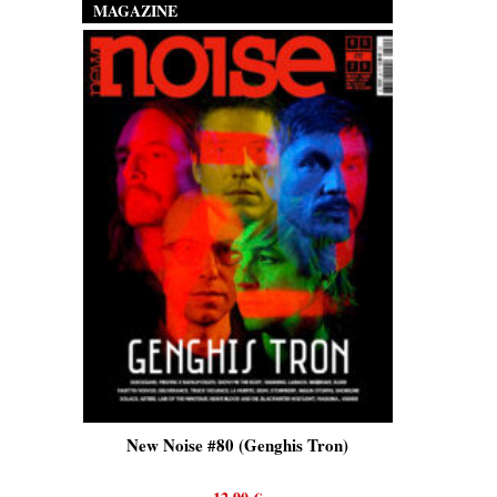
MAGAZINE
is)
New Noise #80 (Genghis Tron)
New No