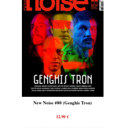
is)
New Noise #80 (Genghis Tron)
New No
12,90
€