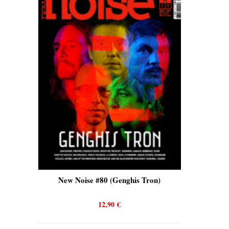
is)
New Noise #80 (Genghis Tron)
New No
12,90
€