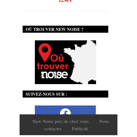
12,90
€
OÙ TROUVER NEW NOISE ?
SUIVEZ-NOUS SUR :
New Noise près de chez vous
Nous
contacter
Publicité