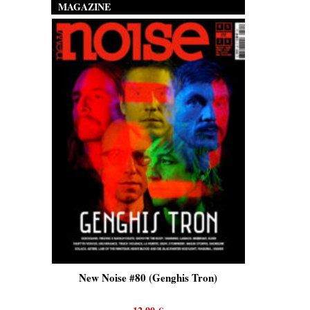
MAGAZINE
is)
New Noise #80 (Genghis Tron)
New No