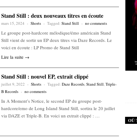
Stand Still : deux nouveaux titres en écoute
mars 15, 2024
-
Shorts
-
Tagged:
Stand Still
-
no comments
Le groupe post-hardcore mélodique/émo américain Stand
Still vient de sortir un EP deux titres via Daze Records. Le
voici en écoute : LP Promo de Stand Still
Lire la suite →
Stand Still : nouvel EP, extrait clippé
New Noise #79 (Neurosis)
juillet 9, 2022
-
Shorts
-
Tagged:
Daze Records
,
Stand Still
,
Triple-
12,90
€
B Records
-
no comments
In A Moment’s Notice, le second EP du groupe post-
hardcore/emo de Long Island Stand Still, sortira le 20 juillet
via DAZE et Triple-B. En voici un extrait clippé : …
OÙ 