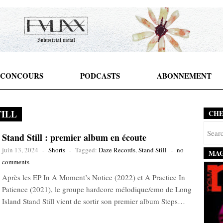
CONCOURS
PODCASTS
ABONNEMENT
TILL
CH
Stand Still : premier album en écoute
juin 13, 2024
-
Shorts
-
Tagged:
Daze Records
,
Stand Still
-
no
MAG
comments
Après les EP In A Moment’s Notice (2022) et A Practice In
Patience (2021), le groupe hardcore mélodique/emo de Long
Island Stand Still vient de sortir son premier album Steps…