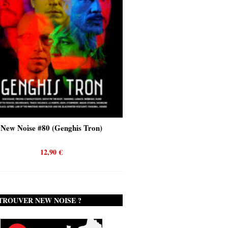
New Noise #80 (Genghis Tron)
New Noise #80 (Quicks
12,90
€
12,90
€
TROUVER NEW NOISE ?