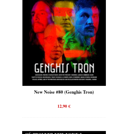
is)
New Noise #80 (Genghis Tron)
New No
12,90
€