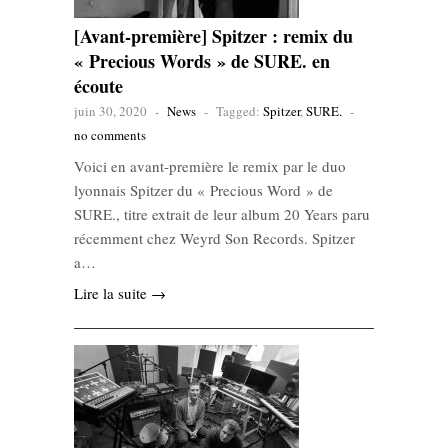
[Avant-première] Spitzer : remix du
« Precious Words » de SURE. en
écoute
juin 30, 2020
-
News
-
Tagged:
Spitzer
,
SURE.
-
no comments
Voici en avant-première le remix par le duo
lyonnais Spitzer du « Precious Word » de
SURE., titre extrait de leur album 20 Years paru
récemment chez Weyrd Son Records. Spitzer
a…
Lire la suite →