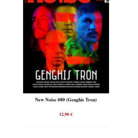
New Noise #80 (Genghis Tron)
New Noise #80 (Q
12,90
€
12,90
€