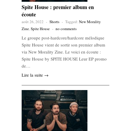
Spite House : premier album en
écoute
août 26, 2022
-
Shorts
-
Tagged:
New Morality
Zine
,
Spite House
-
no comments
Le groupe post-hardcore/hardcore mélodique
Spite House vient de sortir son premier album
via New Morality Zine. Le voici en écoute :
Spite House by SPITE HOUSE Leur EP promo
de…
Lire la suite →