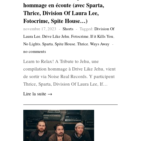
hommage en écoute (avec Sparta,
Thrice, Division Of Laura Lee,
Fotocrime, Spite House…)
novembre 17, 2023
-
Shorts
-
Tagged:
Division Of
Laura Lee
,
Drive Like Jehu
,
Fotocrime
,
If it Kills You
,
No Lights
,
Sparta
,
Spite House
,
Thrice
,
Ways Away
-
no comments
Learn to Relax! A Tribute to Jehu, une
compilation hommage à Drive Like Jehu, vient
de sortir via Noise Real Records. Y participent
Thrice, Sparta, Division Of Laura Lee, If…
Lire la suite →