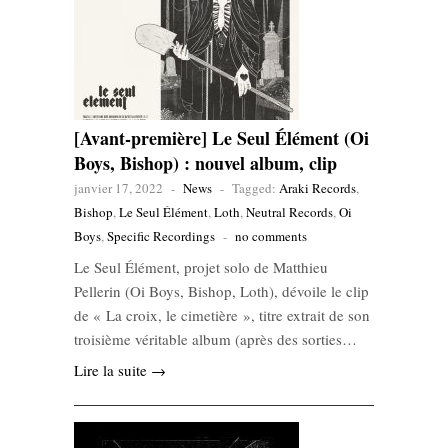
[Avant-première] Le Seul Élément (Oi
Boys, Bishop) : nouvel album, clip
janvier 17, 2022
-
News
-
Tagged:
Araki Records
,
Bishop
,
Le Seul Élément
,
Loth
,
Neutral Records
,
Oi
Boys
,
Specific Recordings
-
no comments
Le Seul Élément, projet solo de Matthieu
Pellerin (Oi Boys, Bishop, Loth), dévoile le clip
de « La croix, le cimetière », titre extrait de son
troisième véritable album (après des sorties…
Lire la suite →