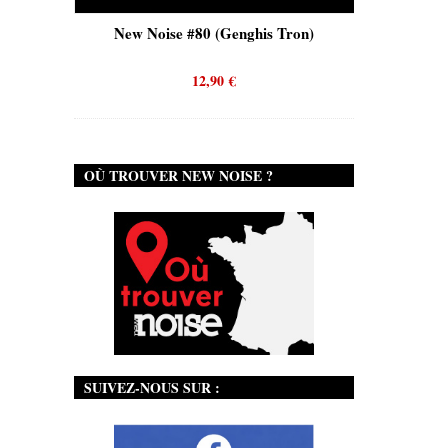
is)
New Noise #80 (Genghis Tron)
New No
12,90
€
OÙ TROUVER NEW NOISE ?
SUIVEZ-NOUS SUR :