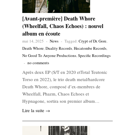
[Avant-première] Death Whore
(Wheelfall, Chaos Echoes) : nouvel
album en écoute
mai 14, 2025
-
News
-
Tagged:
Crypt of Dr. Gore
,
Death Whore
,
Duality Records
,
Hecatombe Records
,
No Good To Anyone Productions
,
Specific Recordings
-
no comments
Après deux EP (S/T en 2020 etTotal Teutonic
Torso en 2022), le trio death metal/hardcore
Death Whore, composé d’ex-membres de
Wheelfall, Phazm, Chaos Echoes et
Hypnagone, sortira son premier album…
Lire la suite →