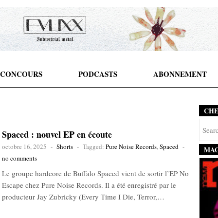
CONCOURS
PODCASTS
ABONNEMENT
CH
Spaced : nouvel EP en écoute
octobre 16, 2025
-
Shorts
-
Tagged:
Pure Noise Records
,
Spaced
-
MAG
no comments
Le groupe hardcore de Buffalo Spaced vient de sortir l’EP No
Escape chez Pure Noise Records. Il a été enregistré par le
producteur Jay Zubricky (Every Time I Die, Terror,…