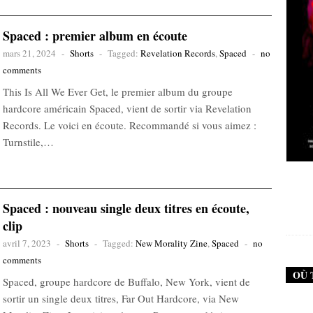
Spaced : premier album en écoute
mars 21, 2024
-
Shorts
-
Tagged:
Revelation Records
,
Spaced
-
no
comments
This Is All We Ever Get, le premier album du groupe
hardcore américain Spaced, vient de sortir via Revelation
Records. Le voici en écoute. Recommandé si vous aimez :
Turnstile,…
New Noise #79 (Neurosis)
Spaced : nouveau single deux titres en écoute,
12,90
€
clip
avril 7, 2023
-
Shorts
-
Tagged:
New Morality Zine
,
Spaced
-
no
comments
OÙ 
Spaced, groupe hardcore de Buffalo, New York, vient de
sortir un single deux titres, Far Out Hardcore, via New