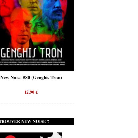
New Noise #80 (Genghis Tron)
New Noise #80 (Quicks
12,90
€
12,90
€
TROUVER NEW NOISE ?