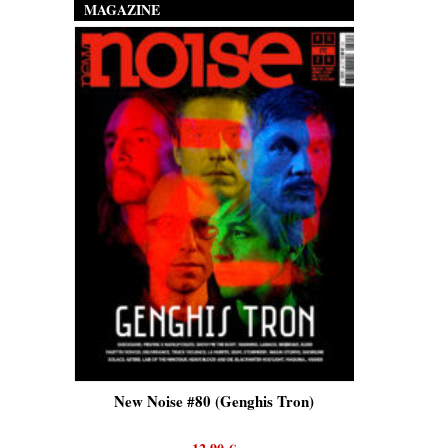
MAGAZINE
is)
New Noise #80 (Genghis Tron)
New No