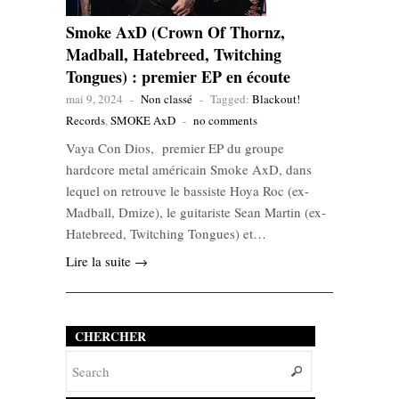
Smoke AxD (Crown Of Thornz,
Madball, Hatebreed, Twitching
Tongues) : premier EP en écoute
mai 9, 2024
-
Non classé
-
Tagged:
Blackout!
Records
,
SMOKE AxD
-
no comments
Vaya Con Dios, premier EP du groupe
hardcore metal américain Smoke AxD, dans
lequel on retrouve le bassiste Hoya Roc (ex-
Madball, Dmize), le guitariste Sean Martin (ex-
Hatebreed, Twitching Tongues) et…
Lire la suite →
CHERCHER