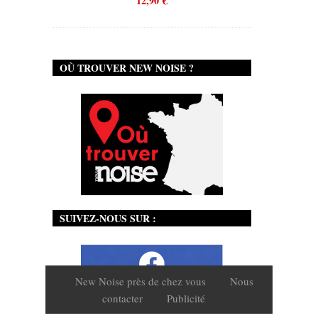
12,90
€
OÙ TROUVER NEW NOISE ?
SUIVEZ-NOUS SUR :
New Noise près de chez vous
Nous
contacter
Publicité