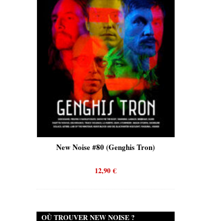
is)
New Noise #80 (Genghis Tron)
New No
12,90
€
OÙ TROUVER NEW NOISE ?