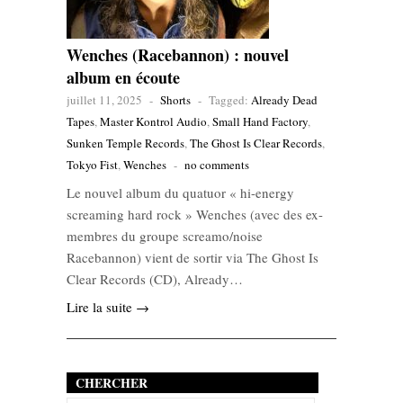
Wenches (Racebannon) : nouvel
album en écoute
juillet 11, 2025
-
Shorts
-
Tagged:
Already Dead
Tapes
,
Master Kontrol Audio
,
Small Hand Factory
,
Sunken Temple Records
,
The Ghost Is Clear Records
,
Tokyo Fist
,
Wenches
-
no comments
Le nouvel album du quatuor « hi-energy
screaming hard rock » Wenches (avec des ex-
membres du groupe screamo/noise
Racebannon) vient de sortir via The Ghost Is
Clear Records (CD), Already…
Lire la suite →
CHERCHER