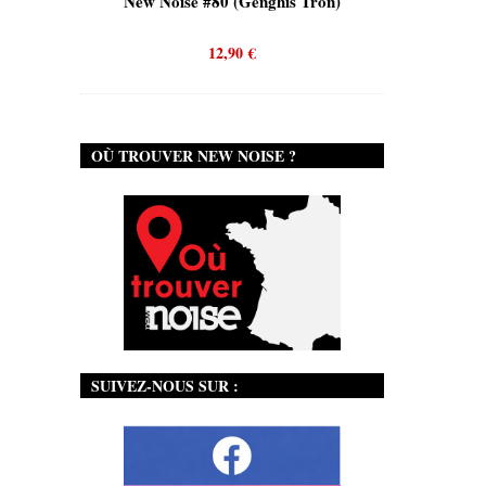
is)
New Noise #80 (Genghis Tron)
New No
12,90
€
OÙ TROUVER NEW NOISE ?
SUIVEZ-NOUS SUR :