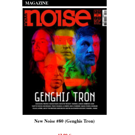
MAGAZINE
is)
New Noise #80 (Genghis Tron)
New No