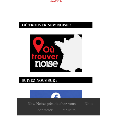
12,90
€
OÙ TROUVER NEW NOISE ?
SUIVEZ-NOUS SUR :
New Noise près de chez vous
Nous
contacter
Publicité