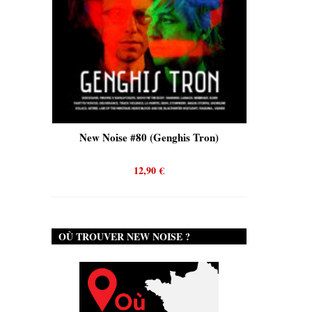
is)
New Noise #80 (Genghis Tron)
New No
12,90
€
OÙ TROUVER NEW NOISE ?