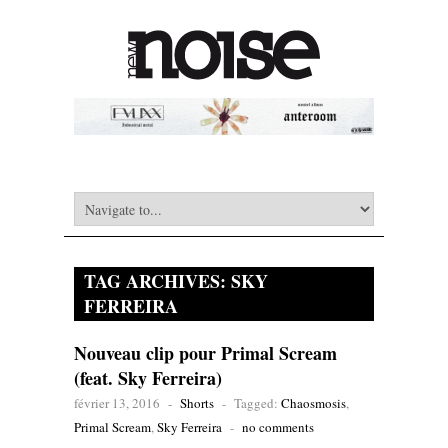
TAG ARCHIVES:
SKY
FERREIRA
Nouveau clip pour Primal Scream
(feat. Sky Ferreira)
février 13, 2016
-
Shorts
-
Tagged:
Chaosmosis
,
Primal Scream
,
Sky Ferreira
-
no comments