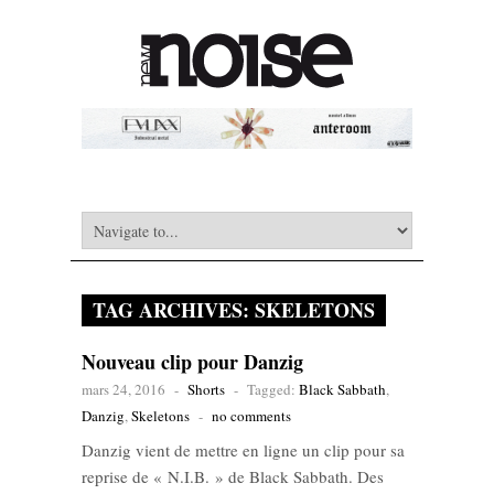
TAG ARCHIVES:
SKELETONS
Nouveau clip pour Danzig
mars 24, 2016
-
Shorts
-
Tagged:
Black Sabbath
,
Danzig
,
Skeletons
-
no comments
Danzig vient de mettre en ligne un clip pour sa
reprise de « N.I.B. » de Black Sabbath. Des