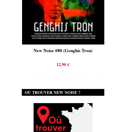
is)
New Noise #80 (Genghis Tron)
New No
12,90
€
OÙ TROUVER NEW NOISE ?