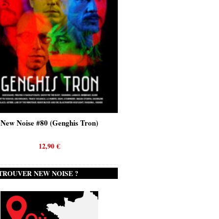
New Noise #80 (Genghis Tron)
New Noise #80 (Quicks
12,90
€
12,90
€
TROUVER NEW NOISE ?