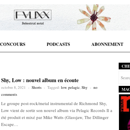
CONCOURS
PODCASTS
ABONNEMENT
CH
Shy, Low : nouvel album en écoute
octobre 8, 2021
-
Shorts
-
Tagged:
low
,
pelagic
,
Shy
-
no
MAG
comments
Le groupe post-rock/metal instrumental de Richmond Shy,
Low vient de sortir son nouvel album via Pelagic Records Il a
été produit et mixé par Mike Watts (Glassjaw, The Dillinger
Escape…