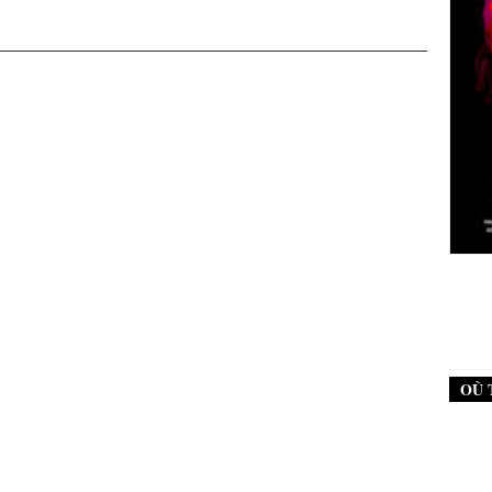
New Noise #79 (Neurosis)
12,90
€
OÙ 