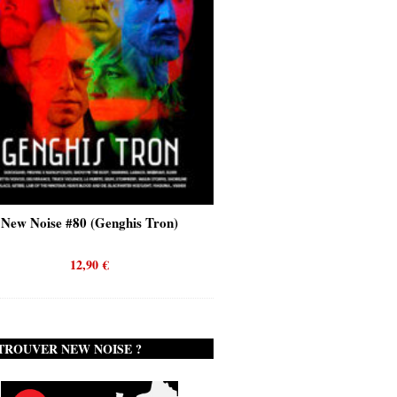
New Noise #80 (Genghis Tron)
New Noise #80 (Quicks
12,90
€
12,90
€
TROUVER NEW NOISE ?