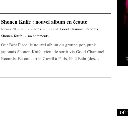
Shonen Knife : nouvel album en écoute
février 20, 2023
-
Shorts
-
Tagged:
Good Charamel Records
,
Shonen Knife
-
no comments
Our Best Place, le nouvel album du groupe pop punk
japonais Shonen Knife, vient de sortir via Good Charamel
Records. En concert le 7 avril à Paris, Petit Bain (des…
New Noise #79 (Neurosis)
12,90
€
OÙ 