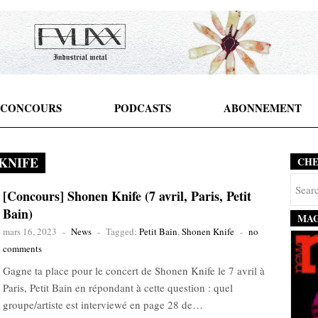
CONCOURS
PODCASTS
ABONNEMENT
KNIFE
CH
[Concours] Shonen Knife (7 avril, Paris, Petit
Bain)
MAG
mars 16, 2023
-
News
-
Tagged:
Petit Bain
,
Shonen Knife
-
no
comments
Gagne ta place pour le concert de Shonen Knife le 7 avril à
Paris, Petit Bain en répondant à cette question : quel
groupe/artiste est interviewé en page 28 de…