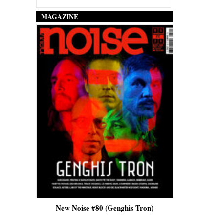
MAGAZINE
is)
New Noise #80 (Genghis Tron)
New No