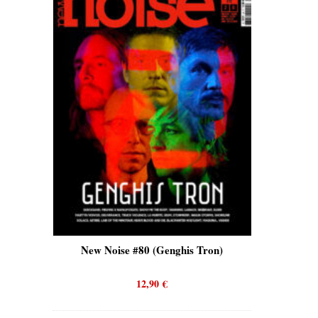
is)
New Noise #80 (Genghis Tron)
New No
12,90
€