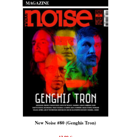
MAGAZINE
is)
New Noise #80 (Genghis Tron)
New No