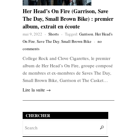
Her Head’s On Fire (Garrison, Save
The Day, Small Brown Bike) : premier
album, extrait en écoute
mai 9, 2022
-
Shorts
-
Tagged:
Garrison
,
Her Head's
On Fire
,
Save The Day
,
Small Brown Bike
-
no
comments
College Rock and Clove Cigarettes, le premier
album de Her Head’s On Fire, groupe composé
de membres et ex-membres de Saves The Day,
Small Brown Bike, Garrison et The Casket…
Lire la suite →
CHERCHER