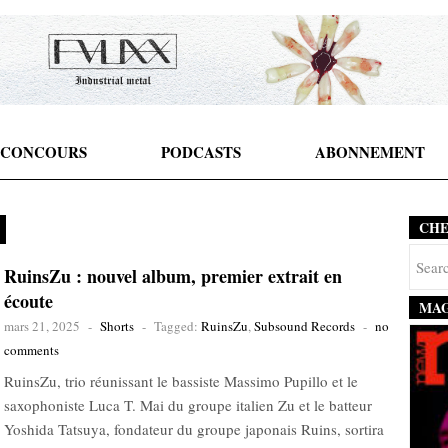
CONCOURS
PODCASTS
ABONNEMENT
CH
RuinsZu : nouvel album, premier extrait en
écoute
MAG
mars 21, 2025
-
Shorts
-
Tagged:
RuinsZu
,
Subsound Records
-
no
comments
RuinsZu, trio réunissant le bassiste Massimo Pupillo et le
saxophoniste Luca T. Mai du groupe italien Zu et le batteur
Yoshida Tatsuya, fondateur du groupe japonais Ruins, sortira