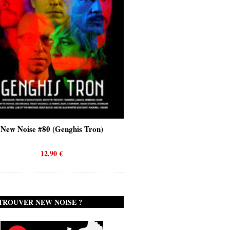
New Noise #80 (Genghis Tron)
New Noise #80 (Quicks
12,90
€
12,90
€
TROUVER NEW NOISE ?