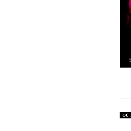
New Noise #79 (Neurosis)
12,90
€
OÙ 