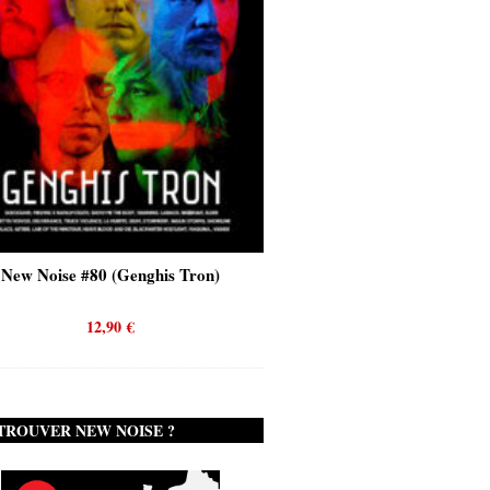
New Noise #80 (Genghis Tron)
New Noise #80 (Quicks
12,90
€
12,90
€
TROUVER NEW NOISE ?