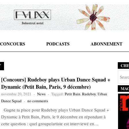
CONCOURS
PODCASTS
ABONNEMENT
Y
CH
[Concours] Rudeboy plays Urban Dance Squad +
Dynamic (Petit Bain, Paris, 9 décembre)
MAG
novembre 20, 2021
-
News
-
Tagged:
Petit Bain
,
Rudeboy
,
Urban
Dance Squad
-
no comments
Gagne ta place pour Rudeboy plays Urban Dance Squad +
Dynamic à Petit Bain, Paris, le 9 décembre en répondant à
cette question : quel groupe/artiste est interviewé en…