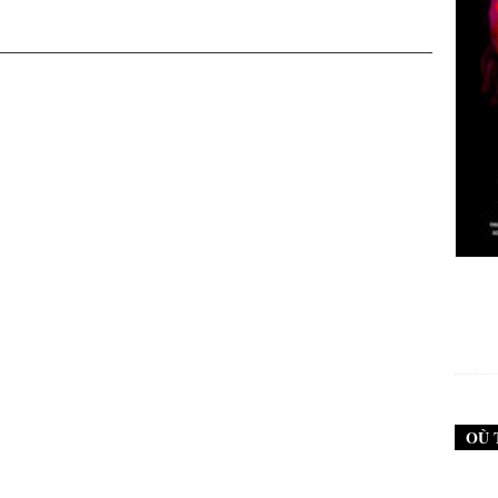
New Noise #79 (Neurosis)
12,90
€
OÙ 