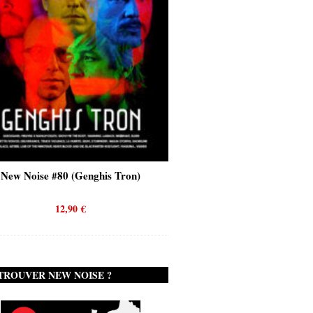
New Noise #80 (Genghis Tron)
New Noise #80 (Quicks
12,90
€
12,90
€
TROUVER NEW NOISE ?