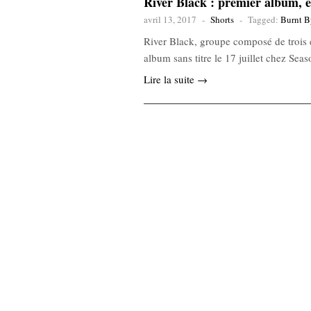
River Black : premier album, e
avril 13, 2017
-
Shorts
-
Tagged:
Burnt B
River Black, groupe composé de trois 
album sans titre le 17 juillet chez Sea
Lire la suite →