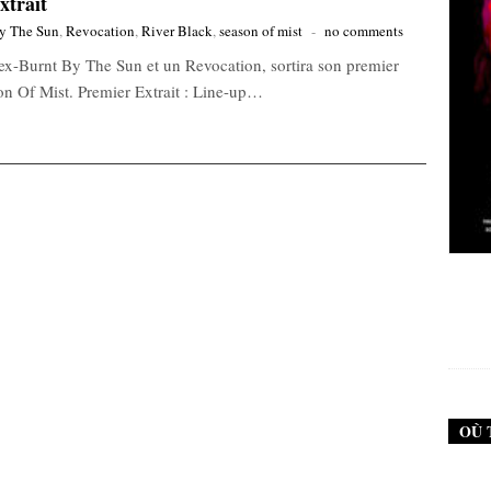
xtrait
y The Sun
,
Revocation
,
River Black
,
season of mist
-
no comments
ex-Burnt By The Sun et un Revocation, sortira son premier
son Of Mist. Premier Extrait : Line-up…
New Noise #79 (Neurosis)
12,90
€
OÙ 