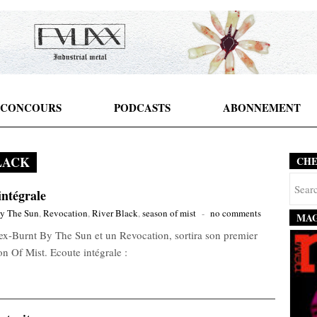
CONCOURS
PODCASTS
ABONNEMENT
LACK
CH
intégrale
y The Sun
,
Revocation
,
River Black
,
season of mist
-
no comments
MAG
ex-Burnt By The Sun et un Revocation, sortira son premier
on Of Mist. Ecoute intégrale :