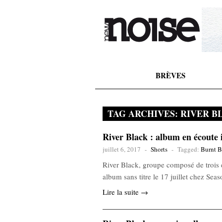
BRÈVES
TAG ARCHIVES:
RIVER B
River Black : album en écoute 
juillet 6, 2017
-
Shorts
-
Tagged:
Burnt B
River Black, groupe composé de trois 
album sans titre le 17 juillet chez Seas
Lire la suite →