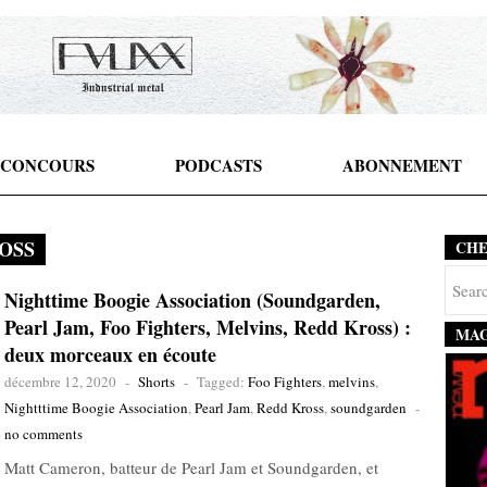
CONCOURS
PODCASTS
ABONNEMENT
OSS
CH
Nighttime Boogie Association (Soundgarden,
Pearl Jam, Foo Fighters, Melvins, Redd Kross) :
MAG
deux morceaux en écoute
décembre 12, 2020
-
Shorts
-
Tagged:
Foo Fighters
,
melvins
,
Nightttime Boogie Association
,
Pearl Jam
,
Redd Kross
,
soundgarden
-
no comments
Matt Cameron, batteur de Pearl Jam et Soundgarden, et