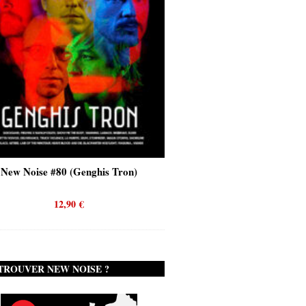
Genghis Tron)
New Noise #80 (Quicksand)
0
€
12,90
€
TROUVER NEW NOISE ?