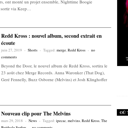
rs, ont monté un projet ensemble, Nighttime Boogie
 sortir via Keep…
Redd Kross : nouvel album, second extrait en
écoute
juin 27, 2019
-
Shorts
-
Tagged:
merge
,
Redd Kross
-
no
comments
Beyond the Door, le nouvel album de Redd Kross, sortira le
New Noise #79 (Neurosis)
New Noise #80 (
23 août chez Merge Records. Anna Waronker (That Dog),
Geré Fennelly, Buzz Osborne (Melvins) et Josh Klinghoffer
12,90
€
12,9
OÙ 
Nouveau clip pour The Melvins
mars 29, 2018
-
News
-
Tagged:
ipecac
,
melvins
,
Redd Kross
,
The
Butthole Surfers
-
no comments