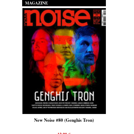
MAGAZINE
is)
New Noise #80 (Genghis Tron)
New No