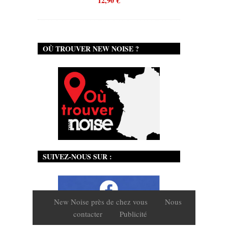
12,90
€
OÙ TROUVER NEW NOISE ?
SUIVEZ-NOUS SUR :
New Noise près de chez vous
Nous
contacter
Publicité