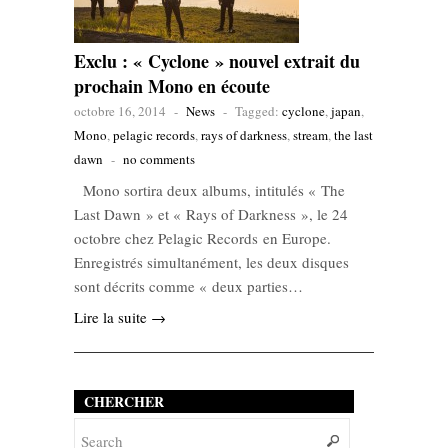
Exclu : « Cyclone » nouvel extrait du
prochain Mono en écoute
octobre 16, 2014
-
News
-
Tagged:
cyclone
,
japan
,
Mono
,
pelagic records
,
rays of darkness
,
stream
,
the last
dawn
-
no comments
Mono sortira deux albums, intitulés « The
Last Dawn » et « Rays of Darkness », le 24
octobre chez Pelagic Records en Europe.
Enregistrés simultanément, les deux disques
sont décrits comme « deux parties…
Lire la suite →
CHERCHER