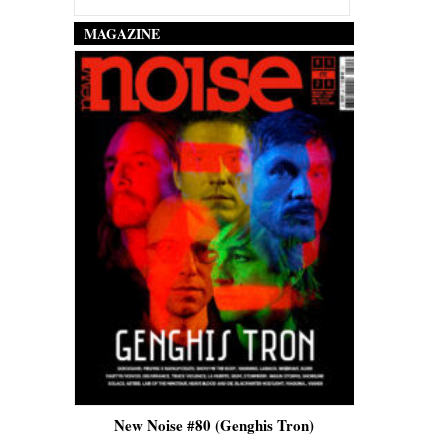
MAGAZINE
is)
New Noise #80 (Genghis Tron)
New No