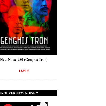
New Noise #80 (Genghis Tron)
New Noise #80 (Quicks
12,90
€
12,90
€
TROUVER NEW NOISE ?