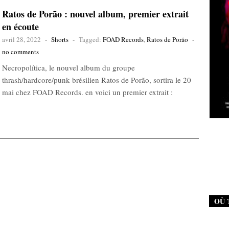
Ratos de Porão : nouvel album, premier extrait
en écoute
avril 28, 2022
-
Shorts
-
Tagged:
FOAD Records
,
Ratos de Porão
-
no comments
Necropolítica, le nouvel album du groupe
thrash/hardcore/punk brésilien Ratos de Porão, sortira le 20
mai chez FOAD Records. en voici un premier extrait :
New Noise #79 (Neurosis)
12,90
€
OÙ 