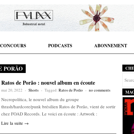
CONCOURS
PODCASTS
ABONNEMENT
E PORÃO
CH
Ratos de Porão : nouvel album en écoute
mai 20, 2022
-
Shorts
-
Tagged:
Ratos de Porão
-
no comments
MAG
Necropolítica, le nouvel album du groupe
thrash/hardcore/punk brésilien Ratos de Porão, vient de sortir
chez FOAD Records. Le voici en écoute : Artwork :
Lire la suite →