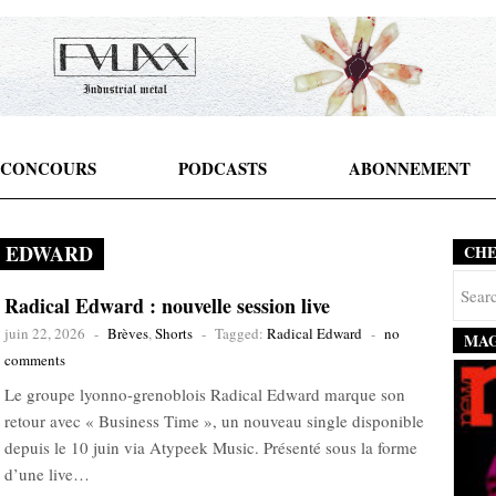
CONCOURS
PODCASTS
ABONNEMENT
 EDWARD
CH
Radical Edward : nouvelle session live
juin 22, 2026
-
Brèves
,
Shorts
-
Tagged:
Radical Edward
-
no
MAG
comments
Le groupe lyonno-grenoblois Radical Edward marque son
retour avec « Business Time », un nouveau single disponible
depuis le 10 juin via Atypeek Music. Présenté sous la forme
d’une live…