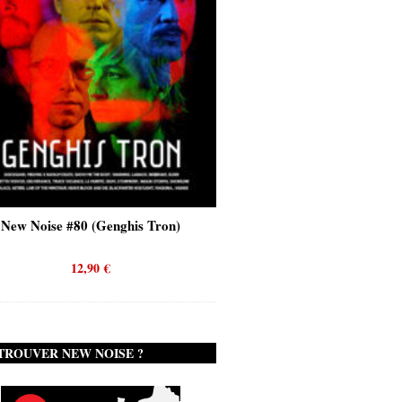
New Noise #80 (Genghis Tron)
New Noise #80 (Quicks
12,90
€
12,90
€
TROUVER NEW NOISE ?