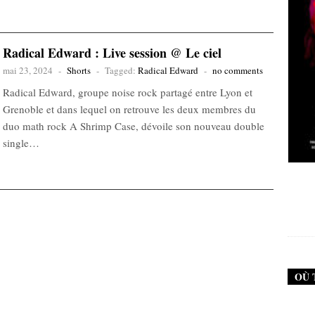
Radical Edward : Live session @ Le ciel
mai 23, 2024
-
Shorts
-
Tagged:
Radical Edward
-
no comments
Radical Edward, groupe noise rock partagé entre Lyon et
Grenoble et dans lequel on retrouve les deux membres du
duo math rock A Shrimp Case, dévoile son nouveau double
single…
New Noise #79 (Neurosis)
12,90
€
OÙ 