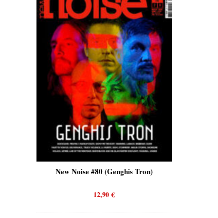
is)
New Noise #80 (Genghis Tron)
New No
12,90
€