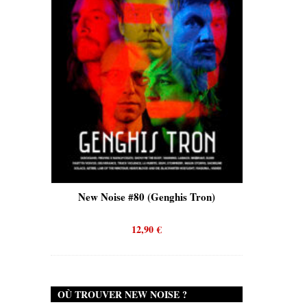
is)
New Noise #80 (Genghis Tron)
New No
12,90
€
OÙ TROUVER NEW NOISE ?