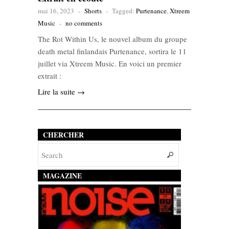
mai 16, 2023
-
Shorts
-
Tagged:
Purtenance
,
Xtreem
Music
-
no comments
The Rot Within Us, le nouvel album du groupe
death metal finlandais Purtenance, sortira le 11
juillet via Xtreem Music. En voici un premier
extrait :
Lire la suite →
CHERCHER
MAGAZINE