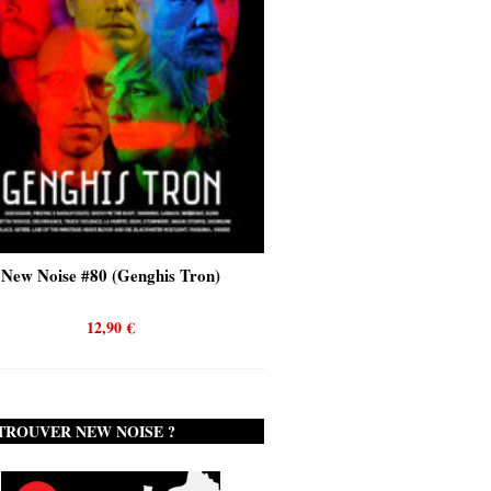
New Noise #80 (Genghis Tron)
New Noise #80 (Quicks
12,90
€
12,90
€
TROUVER NEW NOISE ?