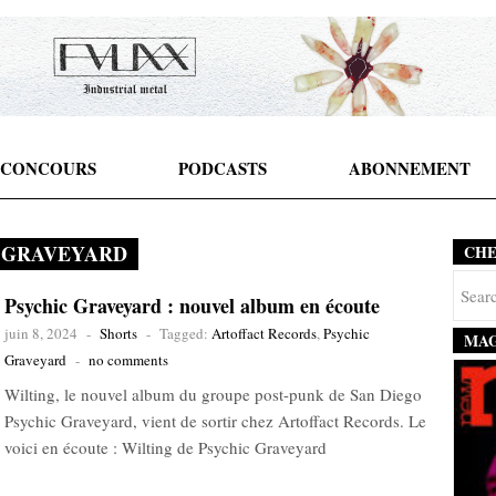
CONCOURS
PODCASTS
ABONNEMENT
 GRAVEYARD
CH
Psychic Graveyard : nouvel album en écoute
juin 8, 2024
-
Shorts
-
Tagged:
Artoffact Records
,
Psychic
MAG
Graveyard
-
no comments
Wilting, le nouvel album du groupe post-punk de San Diego
Psychic Graveyard, vient de sortir chez Artoffact Records. Le
voici en écoute : Wilting de Psychic Graveyard