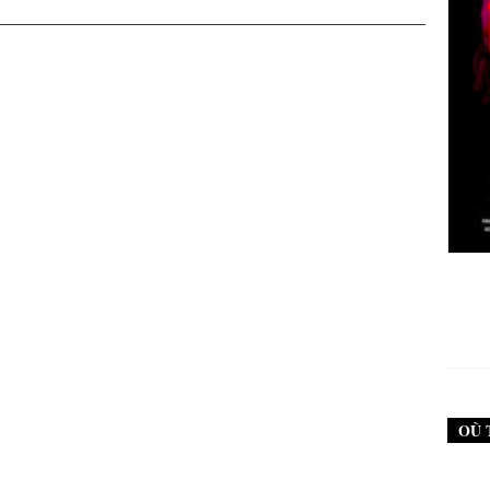
New Noise #79 (Neurosis)
12,90
€
OÙ 