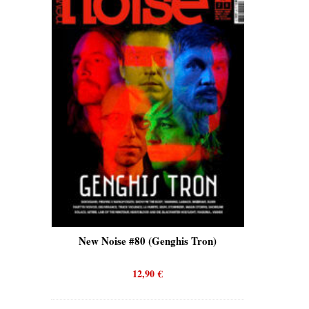
is)
New Noise #80 (Genghis Tron)
New No
12,90
€