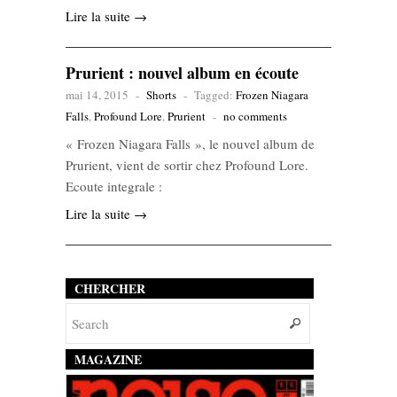
Lire la suite →
Prurient : nouvel album en écoute
mai 14, 2015
-
Shorts
-
Tagged:
Frozen Niagara
Falls
,
Profound Lore
,
Prurient
-
no comments
« Frozen Niagara Falls », le nouvel album de
Prurient, vient de sortir chez Profound Lore.
Ecoute integrale :
Lire la suite →
CHERCHER
MAGAZINE