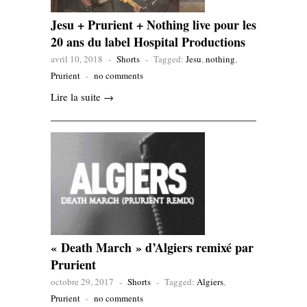
Jesu + Prurient + Nothing live pour les
20 ans du label Hospital Productions
avril 10, 2018
-
Shorts
-
Tagged:
Jesu
,
nothing
,
Prurient
-
no comments
Lire la suite →
« Death March » d’Algiers remixé par
Prurient
octobre 29, 2017
-
Shorts
-
Tagged:
Algiers
,
Prurient
-
no comments