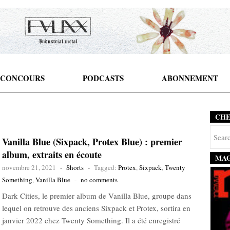
CONCOURS
PODCASTS
ABONNEMENT
CH
Vanilla Blue (Sixpack, Protex Blue) : premier
album, extraits en écoute
MAG
novembre 21, 2021
-
Shorts
-
Tagged:
Protex
,
Sixpack
,
Twenty
Something
,
Vanilla Blue
-
no comments
Dark Cities, le premier album de Vanilla Blue, groupe dans
lequel on retrouve des anciens Sixpack et Protex, sortira en
janvier 2022 chez Twenty Something. Il a été enregistré