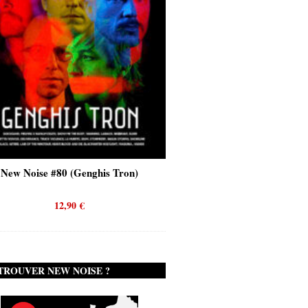
New Noise #80 (Genghis Tron)
New Noise #80 (Quicks
12,90
€
12,90
€
TROUVER NEW NOISE ?