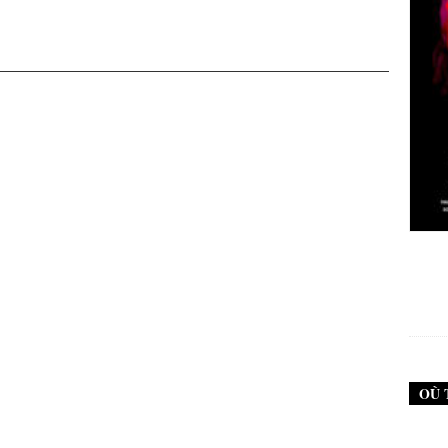
New Noise #79 (Neurosis)
12,90
€
OÙ 