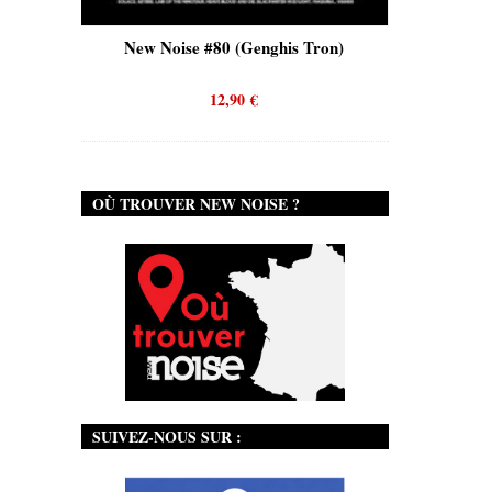
se #80 (Genghis Tron)
New Noise #80 (Quicksand)
12,90
€
12,90
€
OÙ TROUVER NEW NOISE ?
SUIVEZ-NOUS SUR :