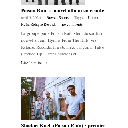
Poison Ruïn : nouvel album en écoute
avril 3, 2026
-
Brèves
,
Shorts
-
Tagged:
Poison
Ruïn
,
Relapse Records
-
no comments
Le groupe punk Poison Ruïn vient de sortir son
nouvel album, Hymns From The Hills, via
Relapse Records. Il a été mixé par Jonah Falco
(F*cked Up, Career Suicide) et…
Lire la suite →
Shadow Knell (Poison Ruïn) : premier