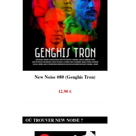
New Noise #80 (Genghis Tron)
New Noise #80 (Qu
12,90
€
12,90
€
OÙ TROUVER NEW NOISE ?