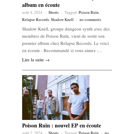
album en écoute
août 4, 2024
-
Shorts
-
Tagged:
Poison Ruïn
,
Relapse Records
,
Shadow Knell
-
no comments
Shadow Knell, groupe dungeon synth avec des
membres de Poison Ruïn, vient de sortir son
premier album chez Relapse Records. Le voici
en écoute : Recommandé si vous aimez :…
Lire la suite →
Poison Ruïn : nouvel EP en écoute
août 2, 2024
-
Shorts
-
Tagged:
Poison Ruïn
-
no