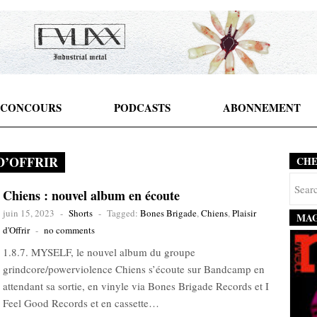
CONCOURS
PODCASTS
ABONNEMENT
D’OFFRIR
CH
Chiens : nouvel album en écoute
juin 15, 2023
-
Shorts
-
Tagged:
Bones Brigade
,
Chiens
,
Plaisir
MAG
d'Offrir
-
no comments
1.8.7. MYSELF, le nouvel album du groupe
grindcore/powerviolence Chiens s’écoute sur Bandcamp en
attendant sa sortie, en vinyle via Bones Brigade Records et I
Feel Good Records et en cassette…