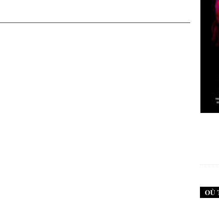
New Noise #79 (Neurosis)
12,90
€
OÙ 