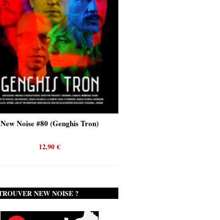
New Noise #80 (Genghis Tron)
New Noise #80 (Quicks
12,90
€
12,90
€
TROUVER NEW NOISE ?