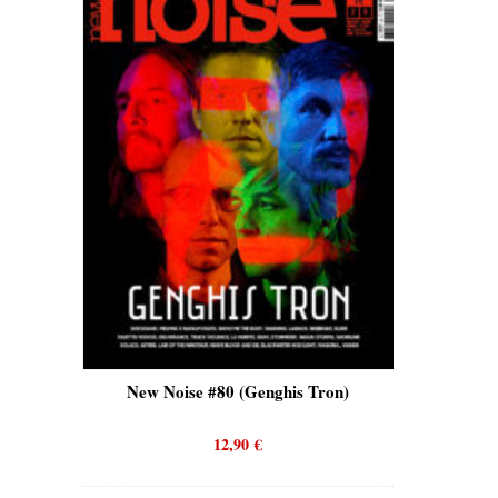
is)
New Noise #80 (Genghis Tron)
New No
12,90
€