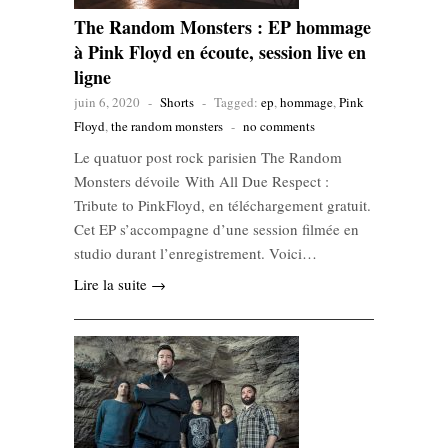
The Random Monsters : EP hommage
à Pink Floyd en écoute, session live en
ligne
juin 6, 2020
-
Shorts
-
Tagged:
ep
,
hommage
,
Pink
Floyd
,
the random monsters
-
no comments
Le quatuor post rock parisien The Random
Monsters dévoile With All Due Respect :
Tribute to PinkFloyd, en téléchargement gratuit.
Cet EP s’accompagne d’une session filmée en
studio durant l’enregistrement. Voici…
Lire la suite →