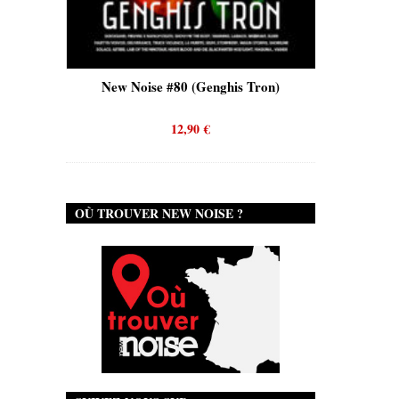
oise #80 (Genghis Tron)
New Noise #80 (Quicksand)
12,90
€
12,90
€
OÙ TROUVER NEW NOISE ?