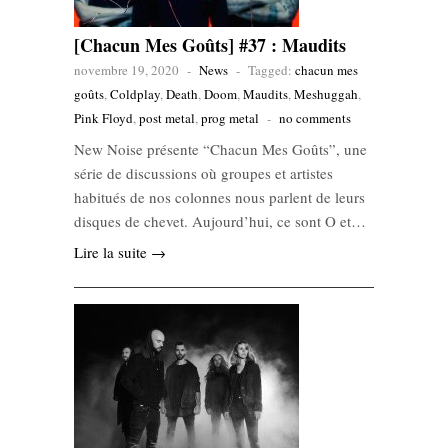
[Chacun Mes Goûts] #37 : Maudits
novembre 19, 2020
-
News
-
Tagged:
chacun mes
goûts
,
Coldplay
,
Death
,
Doom
,
Maudits
,
Meshuggah
,
Pink Floyd
,
post metal
,
prog metal
-
no comments
New Noise présente “Chacun Mes Goûts”, une
série de discussions où groupes et artistes
habitués de nos colonnes nous parlent de leurs
disques de chevet. Aujourd’hui, ce sont O et…
Lire la suite →