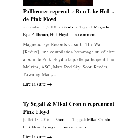
Pallbearer reprend « Run Like Hell »
de Pink Floyd
septembre 13, 2018
-
Shorts
-
Tagged:
Magnetic
Eye
,
Pallbearer
,
Pink Floyd
-
no comments
Magnetic Eye Records va sortir The Wall
[Redux], une compilation hommage au célèbre
album de Pink Floyd à laquelle participent The
Melvins, ASG, Mars Red Sky, Scott Reeder,
Yawning Man,…
Lire la suite →
Ty Segall & Mikal Cronin reprennent
Pink Floyd
juillet 18, 2016
-
Shorts
-
Tagged:
Mikal Cronin
,
Pink Floyd
,
ty segall
-
no comments
Lire la suite →