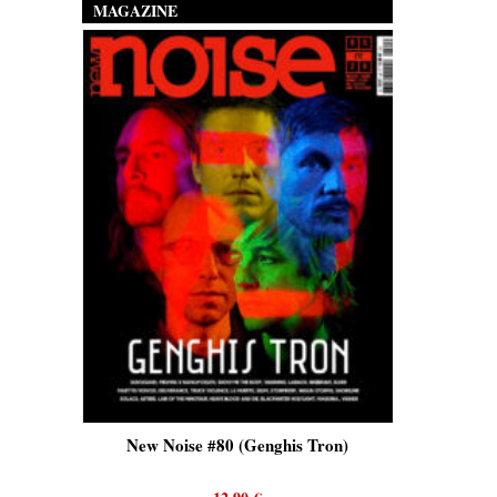
MAGAZINE
is)
New Noise #80 (Genghis Tron)
New No