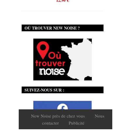
12,90
€
OÙ TROUVER NEW NOISE ?
SUIVEZ-NOUS SUR :
New Noise près de chez vous
Nous
contacter
Publicité