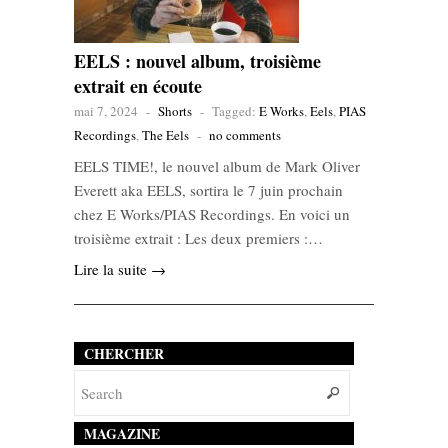
EELS : nouvel album, troisième
extrait en écoute
mai 7, 2024
-
Shorts
-
Tagged:
E Works
,
Eels
,
PIAS
Recordings
,
The Eels
-
no comments
EELS TIME!, le nouvel album de Mark Oliver
Everett aka EELS, sortira le 7 juin prochain
chez E Works/PIAS Recordings. En voici un
troisième extrait : Les deux premiers :…
Lire la suite →
CHERCHER
MAGAZINE