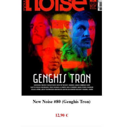
is)
New Noise #80 (Genghis Tron)
New No
12,90
€