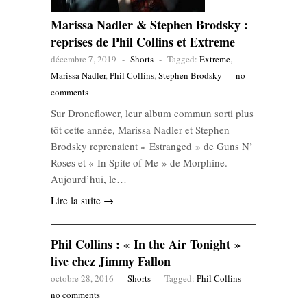
Marissa Nadler & Stephen Brodsky :
reprises de Phil Collins et Extreme
décembre 7, 2019
-
Shorts
-
Tagged:
Extreme
,
Marissa Nadler
,
Phil Collins
,
Stephen Brodsky
-
no
comments
Sur Droneflower, leur album commun sorti plus
tôt cette année, Marissa Nadler et Stephen
Brodsky reprenaient « Estranged » de Guns N’
Roses et « In Spite of Me » de Morphine.
Aujourd’hui, le…
Lire la suite →
Phil Collins : « In the Air Tonight »
live chez Jimmy Fallon
octobre 28, 2016
-
Shorts
-
Tagged:
Phil Collins
-
no comments