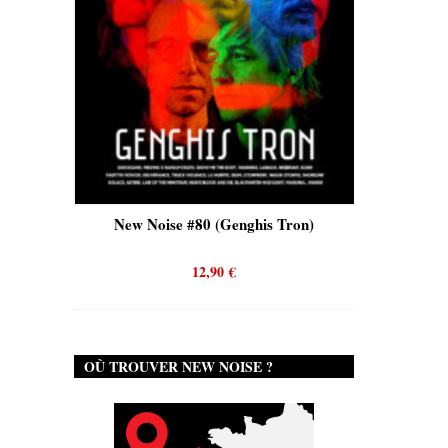
is)
New Noise #80 (Genghis Tron)
New No
12,90
€
OÙ TROUVER NEW NOISE ?