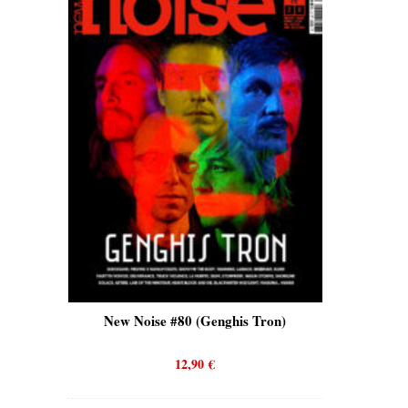
is)
New Noise #80 (Genghis Tron)
New No
12,90
€