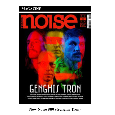
MAGAZINE
is)
New Noise #80 (Genghis Tron)
New No