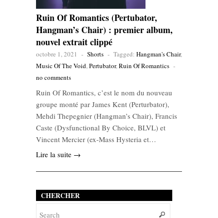
Ruin Of Romantics (Pertubator,
Hangman’s Chair) : premier album,
nouvel extrait clippé
octobre 1, 2021
-
Shorts
-
Tagged:
Hangman's Chair
,
Music Of The Void
,
Pertubator
,
Ruin Of Romantics
-
no comments
Ruin Of Romantics, c’est le nom du nouveau
groupe monté par James Kent (Perturbator),
Mehdi Thepegnier (Hangman’s Chair), Francis
Caste (Dysfunctional By Choice, BLVL) et
Vincent Mercier (ex-Mass Hysteria et…
Lire la suite →
CHERCHER